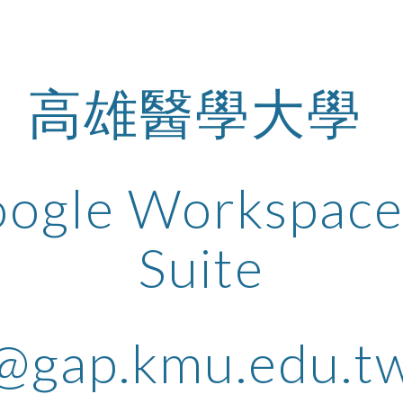
ip to main content
Skip to navigat
高雄醫學大學
ogle Workspac
Suite
@gap.kmu.edu.t