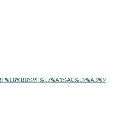
8F%E8%BB%9F%E7%A1%AC%E9%AB%9